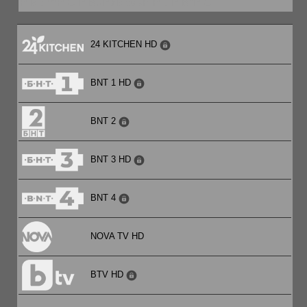
Р вЂ™Р С‘Р ВµРЎвЂљР Р…Р В°Р С
Р СљР В°РЎР‚Р С‘Р Р…Р С•Р Р† Р С‘
11:59
Р вЂ™Р В°Р Р…Р С‘Р Р…Р В°
bTV Р СњР С•Р Р†Р С‘Р Р…Р С‘РЎвЂљР Вµ
Р СњР ВµР Т‘Р С”Р С•Р Р†Р В°
24 KITCHEN HD
РІР‚вЂњ Р С•Р В±Р ВµР Т‘Р Р…Р В° Р ВµР С
12:30
РІР‚С›Р С›РЎвЂљ Р С—РЎР‚РЎР‰Р Р† Р С—
BNT 1 HD
Р С•Р С–Р В»Р ВµР Т‘РІР‚Сљ РІР‚вЂњ РЎР‚Р С•Р С
14:20
BNT 2
РІР‚С›Р Р€Р С
16:30
BNT 3 HD
РІР‚С›Р вЂ
BNT 4
18:55
bTV Р СњР С•Р Р†Р С‘Р Р…Р С‘РЎвЂљР Вµ
РІР‚вЂњ РЎвЂ Р ВµР Р…
NOVA TV HD
РЎвЂљРЎР‚Р В°Р В»Р Р…Р В° Р ВµР С
19:30
bTV Р В Р ВµР С—
Р С•РЎР‚РЎвЂљР ВµРЎР‚Р С‘РЎвЂљР Вµ РІР‚вЂњ
BTV HD
Р С—Р С•РЎР‚Р ВµР Т‘Р С‘РЎвЂ Р В° Р В·Р В°
20:00
РЎРѓР С—Р ВµРЎвЂ Р С‘Р В°Р В»Р Р…Р С‘
РІР‚С›Dancing StarsРІР‚Сљ РІР‚вЂњ