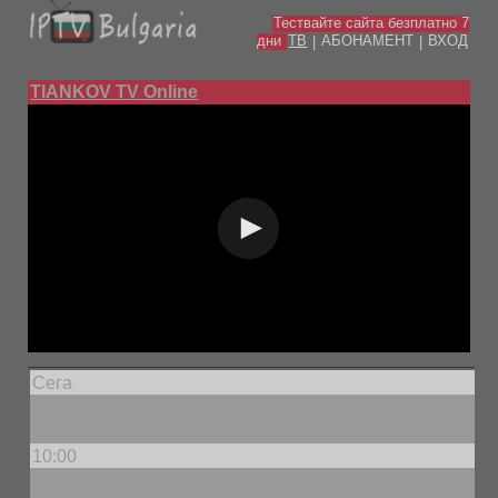
Тествайте сайта безплатно 7
дни
ТВ
АБОНАМЕНТ
ВХОД
|
|
TIANKOV TV Online
Сега
РІР‚С›Р СћР В°Р В·Р С‘
РЎРѓРЎР‰Р В±Р С•РЎвЂљР В° Р С‘ Р Р…
Р ВµР Т‘Р ВµР В»РЎРЏРІР‚Сљ РІР‚вЂњ
10:00
РЎС“Р С‘Р С”Р ВµР Р…Р Т‘ Р В±Р В»Р С•Р С” РЎРѓ
РІР‚С›Р вЂєРЎРЏРЎвЂљР С• Р Р†РЎР‰Р Р†
Р СљР С‘РЎвЂљРЎРЉР С•