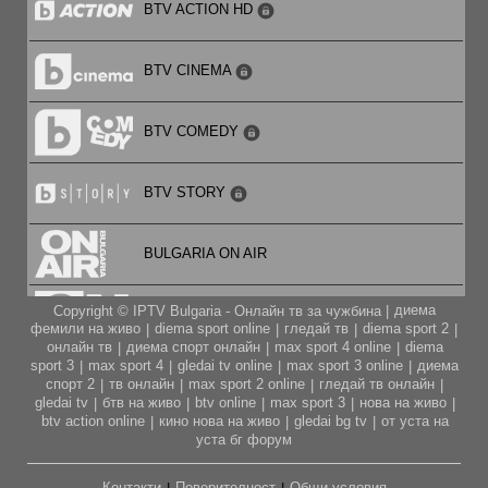
BTV ACTION HD
драма с уч. на Улрике Фолкерц, Дирк Мартенс, Пола
Шрам и др.
12:00
Новините на NOVA
BTV CINEMA
12:30
BTV COMEDY
„Наследство” (премиера) – сериен филм
13:30
BTV STORY
„Свободна да избира” (премиера) – сериал
BULGARIA ON AIR
15:00
„Съдби на кръстопът” – предаване
диема
Copyright © IPTV Bulgaria - Онлайн тв за чужбина |
CARTOON NETWORK
фемили на живо
diema sport online
гледай тв
diema sport 2
|
|
|
|
16:00
онлайн тв
диема спорт онлайн
max sport 4 online
diema
|
|
|
Новините на NOVA
sport 3
max sport 4
gledai tv online
max sport 3 online
диема
|
|
|
|
CITY TV
спорт 2
тв онлайн
max sport 2 online
гледай тв онлайн
|
|
|
|
gledai tv
бтв на живо
btv online
max sport 3
нова на живо
|
|
|
|
|
16:30
btv action online
кино нова на живо
gledai bg tv
от уста на
|
|
|
„Да хванеш гората“ – документална поредица на
CODE FASHION TV HD
уста бг форум
Галя Щърбева
17:00
Контакти
Поверителност
Общи условия