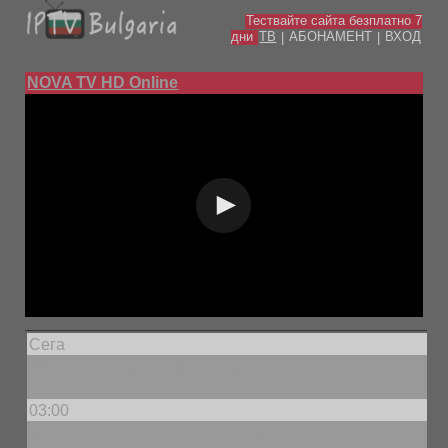
Тествайте сайта безплатно 7
дни
ТВ
АБОНАМЕНТ
ВХОД
|
|
NOVA TV HD Online
Сега
„Шербет от боровинки” – сериен филм
03:00
„Наследство” – сериен филм /п/