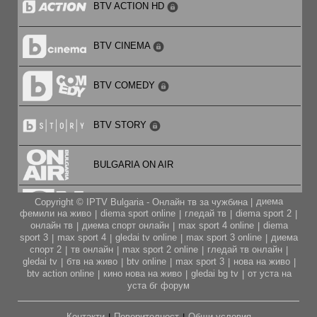
BTV ACTION HD
19:00
Новините на NOVA – централна емисия
BTV CINEMA
20:00
BTV COMEDY
„Черешката на тортата” (нов сезон) – риалити
21:30
BTV STORY
„ФБР” (премиера) – сериал, сезон 8
BULGARIA ON AIR
22:30
Новините на NOVA
диема
Copyright © IPTV Bulgaria - Онлайн тв за чужбина |
CARTOON NETWORK
фемили на живо
diema sport online
гледай тв
diema sport 2
|
|
|
|
23:00
онлайн тв
диема спорт онлайн
max sport 4 online
diema
|
|
|
„От местопрестъплението” – сериал, сезон 1
sport 3
max sport 4
gledai tv online
max sport 3 online
диема
|
|
|
|
CITY TV
спорт 2
тв онлайн
max sport 2 online
гледай тв онлайн
|
|
|
|
gledai tv
бтв на живо
btv online
max sport 3
нова на живо
|
|
|
|
|
btv action online
кино нова на живо
gledai bg tv
от уста на
|
|
|
CODE FASHION TV HD
уста бг форум
Контакти
Поверителност
Общи условия