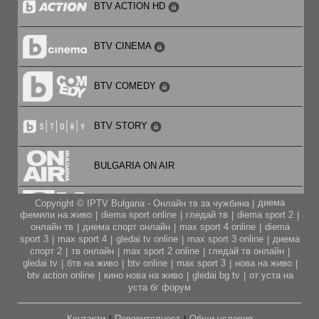
BTV ACTION HD
18:30
Специално за БНТ
BTV CINEMA
17:30
BTV COMEDY
№1 - Туризмът - /БНТ Варна/п/
15:30
BTV STORY
Последният печели - забавно-познавателно семейно
куиз шоу /п/
BULGARIA ON AIR
16:25
100% будни - сутрешно токшоу с Надежда Иванова и
Стефан А. Щерев /избрано/п/
диема
Copyright © IPTV Bulgaria - Онлайн тв за чужбина |
CARTOON NETWORK
фемили на живо
diema sport online
гледай тв
diema sport 2
|
|
|
|
14:30
онлайн тв
диема спорт онлайн
max sport 4 online
diema
|
|
|
Моят плейлист - /п/
sport 3
max sport 4
gledai tv online
max sport 3 online
диема
|
|
|
|
CITY TV
спорт 2
тв онлайн
max sport 2 online
гледай тв онлайн
|
|
|
|
gledai tv
бтв на живо
btv online
max sport 3
нова на живо
|
|
|
|
|
14:15
btv action online
кино нова на живо
gledai bg tv
от уста на
|
|
|
Арт детектив - /п/
CODE FASHION TV HD
уста бг форум
13:15
Контакти
Поверителност
Общи условия