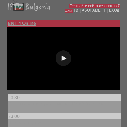
Тествайте сайта безплатно 7
дни
ТВ
АБОНАМЕНТ
ВХОД
|
|
BNT 4 Online
23:30
Рецепта за култура - токшоу с Юрий Дачев/п/
23:00
По света и у нас