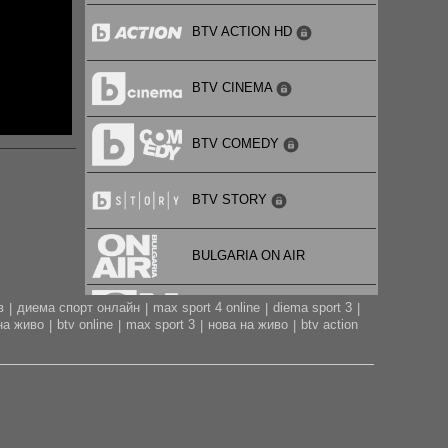
BTV ACTION HD
BTV CINEMA
BTV COMEDY
BTV STORY
BULGARIA ON AIR
в
диема спорт онлайн
max sport 4 online
diema sport 3
|
|
|
|
CARTOON NETWORK
на живо
btv online
max sport 3
нова на живо
btv action
|
|
|
|
CITY TV
CODE FASHION TV HD