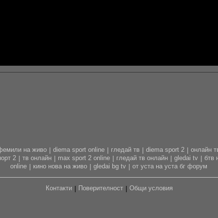
фемили на живо
diema sport online
гледай тв
diema sport 2
онлайн т
|
|
|
|
орт 2
тв онлайн
max sport 2 online
гледай тв онлайн
gledai tv
бтв 
|
|
|
|
|
online
кино нова на живо
gledai bg tv
от уста на уста бг форум
|
|
|
Контакти
Поверителност
Общи условия
|
|