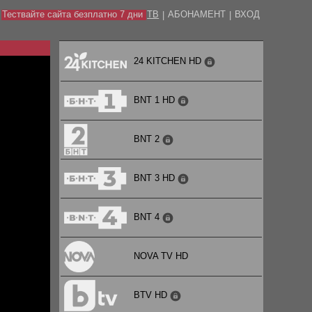
Тествайте сайта безплатно 7 дни
ТВ
АБОНАМЕНТ
ВХОД
|
|
24 KITCHEN HD
BNT 1 HD
BNT 2
BNT 3 HD
BNT 4
NOVA TV HD
BTV HD