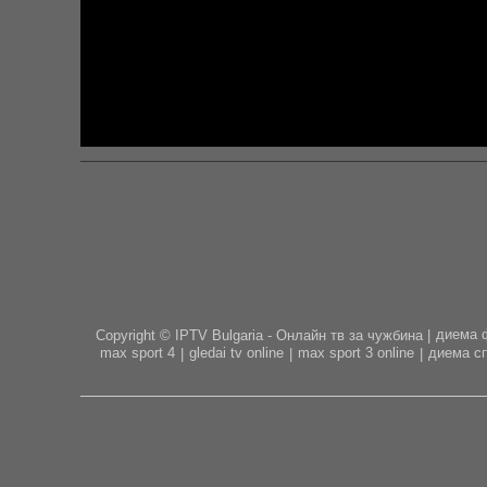
диема 
Copyright © IPTV Bulgaria - Онлайн тв за чужбина |
max sport 4
gledai tv online
max sport 3 online
диема сп
|
|
|