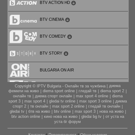
BTV ACTION HD
16:00
Операция История – предаване с Росен Петров /п./
BTV CINEMA
15:45
BTV COMEDY
Телепазарен прозорец
15:30
BTV STORY
Новините ON AIR
BULGARIA ON AIR
15:15
Телепазарен прозорец
диема
Copyright © IPTV Bulgaria - Онлайн тв за чужбина |
CARTOON NETWORK
фемили на живо
diema sport online
гледай тв
diema sport 2
|
|
|
|
14:15
онлайн тв
диема спорт онлайн
max sport 4 online
diema
|
|
|
България сутрин в неделя с Мария Константинова и
sport 3
max sport 4
gledai tv online
max sport 3 online
диема
|
|
|
|
CITY TV
Виктор Дремсизов /п./
спорт 2
тв онлайн
max sport 2 online
гледай тв онлайн
|
|
|
|
gledai tv
бтв на живо
btv online
max sport 3
нова на живо
|
|
|
|
|
14:00
btv action online
кино нова на живо
gledai bg tv
от уста на
|
|
|
Телепазарен прозорец
CODE FASHION TV HD
уста бг форум
13:30
Контакти
Поверителност
Общи условия