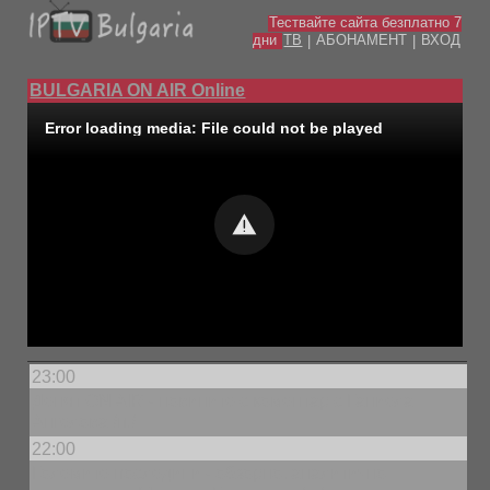
Тествайте сайта безплатно 7
дни
ТВ
АБОНАМЕНТ
ВХОД
|
|
BULGARIA ON AIR Online
Error loading media: File could not be played
23:00
Денят ON AIR - новините с коментар с Ганиела
Ангелова /п./
22:00
Големите последици - обзорно, аналитично