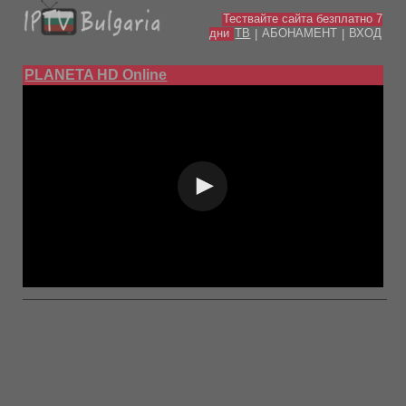
Тествайте сайта безплатно 7
дни
ТВ
АБОНАМЕНТ
ВХОД
|
|
PLANETA HD Online