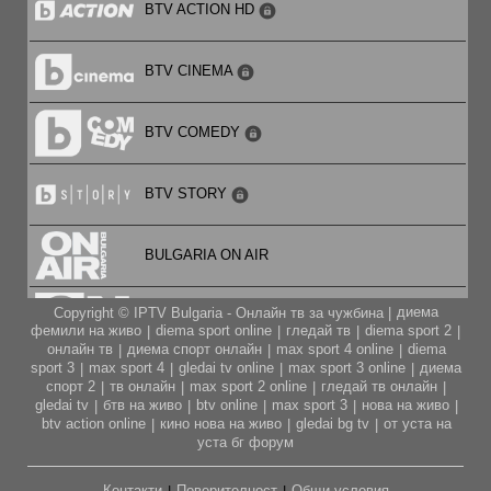
BTV ACTION HD
BTV CINEMA
BTV COMEDY
BTV STORY
BULGARIA ON AIR
диема
Copyright © IPTV Bulgaria - Онлайн тв за чужбина |
CARTOON NETWORK
фемили на живо
diema sport online
гледай тв
diema sport 2
|
|
|
|
онлайн тв
диема спорт онлайн
max sport 4 online
diema
|
|
|
sport 3
max sport 4
gledai tv online
max sport 3 online
диема
|
|
|
|
CITY TV
спорт 2
тв онлайн
max sport 2 online
гледай тв онлайн
|
|
|
|
gledai tv
бтв на живо
btv online
max sport 3
нова на живо
|
|
|
|
|
btv action online
кино нова на живо
gledai bg tv
от уста на
|
|
|
CODE FASHION TV HD
уста бг форум
Контакти
Поверителност
Общи условия