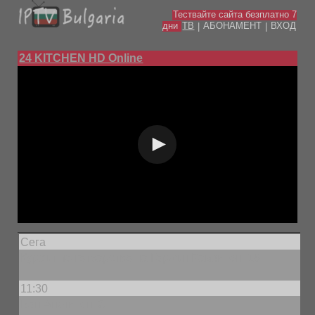
Тествайте сайта безплатно 7
дни
ТВ
АБОНАМЕНТ
ВХОД
|
|
24 KITCHEN HD Online
Сега
Курсът по готварство на Гордън Рамзи, еп. 18
11:30
Бон Апети, еп. 3