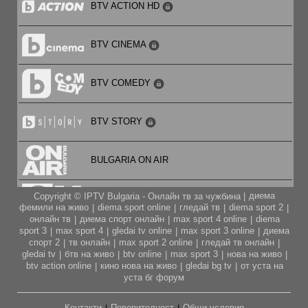
BTV ACTION HD
17:00
Нина Бабич: Моята френска пекарна, еп. 7
BTV CINEMA
17:30
BTV COMEDY
Нина Бабич: Моята френска пекарна, еп. 8
18:00
BTV STORY
Бързи ястия с Милушка, еп. 7
BULGARIA ON AIR
18:10
Бързи ястия с Милушка, еп. 8
диема
Copyright © IPTV Bulgaria - Онлайн тв за чужбина |
CARTOON NETWORK
фемили на живо
diema sport online
гледай тв
diema sport 2
|
|
|
|
18:45
онлайн тв
диема спорт онлайн
max sport 4 online
diema
|
|
|
Мери Бери – тайните на именията, еп. 3
sport 3
max sport 4
gledai tv online
max sport 3 online
диема
|
|
|
|
CITY TV
спорт 2
тв онлайн
max sport 2 online
гледай тв онлайн
|
|
|
|
gledai tv
бтв на живо
btv online
max sport 3
нова на живо
|
|
|
|
|
20:00
btv action online
кино нова на живо
gledai bg tv
от уста на
|
|
|
Кулинарната обиколка на Акис, еп. 08
CODE FASHION TV HD
уста бг форум
21:00
Контакти
Поверителност
Общи условия