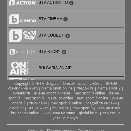
BTV ACTION HD
BTV CINEMA
BTV COMEDY
BTV STORY
BULGARIA ON AIR
диема
Copyright © IPTV Bulgaria - Онлайн тв за чужбина |
CARTOON NETWORK
фемили на живо
diema sport online
гледай тв
diema sport 2
|
|
|
|
онлайн тв
диема спорт онлайн
max sport 4 online
diema
|
|
|
sport 3
max sport 4
gledai tv online
max sport 3 online
диема
|
|
|
|
CITY TV
спорт 2
тв онлайн
max sport 2 online
гледай тв онлайн
|
|
|
|
gledai tv
бтв на живо
btv online
max sport 3
нова на живо
|
|
|
|
|
btv action online
кино нова на живо
gledai bg tv
от уста на
|
|
|
CODE FASHION TV HD
уста бг форум
Контакти
Поверителност
Общи условия