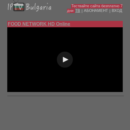
Тествайте сайта безплатно 7
дни
ТВ
АБОНАМЕНТ
ВХОД
|
|
FOOD NETWORK HD Online