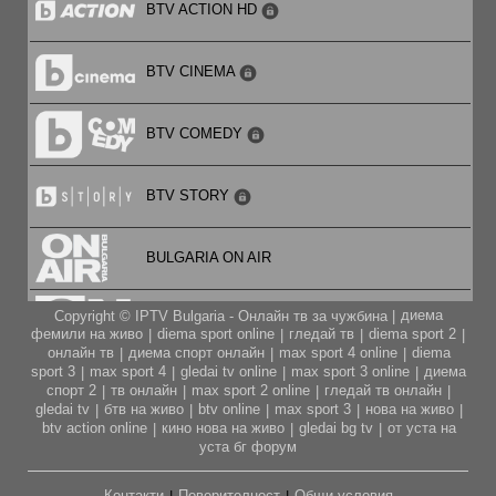
BTV ACTION HD
BTV CINEMA
BTV COMEDY
BTV STORY
BULGARIA ON AIR
диема
Copyright © IPTV Bulgaria - Онлайн тв за чужбина |
CARTOON NETWORK
фемили на живо
diema sport online
гледай тв
diema sport 2
|
|
|
|
онлайн тв
диема спорт онлайн
max sport 4 online
diema
|
|
|
sport 3
max sport 4
gledai tv online
max sport 3 online
диема
|
|
|
|
CITY TV
спорт 2
тв онлайн
max sport 2 online
гледай тв онлайн
|
|
|
|
gledai tv
бтв на живо
btv online
max sport 3
нова на живо
|
|
|
|
|
btv action online
кино нова на живо
gledai bg tv
от уста на
|
|
|
CODE FASHION TV HD
уста бг форум
Контакти
Поверителност
Общи условия