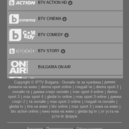
BTV ACTION HD
РІР‚Сљ РІР‚вЂњ Р С”Р С•Р С
BTV CINEMA
BTV COMEDY
BTV STORY
BULGARIA ON AIR
диема
Copyright © IPTV Bulgaria - Онлайн тв за чужбина |
CARTOON NETWORK
фемили на живо
diema sport online
гледай тв
diema sport 2
|
|
|
|
онлайн тв
диема спорт онлайн
max sport 4 online
diema
|
|
|
sport 3
max sport 4
gledai tv online
max sport 3 online
диема
|
|
|
|
CITY TV
спорт 2
тв онлайн
max sport 2 online
гледай тв онлайн
|
|
|
|
gledai tv
бтв на живо
btv online
max sport 3
нова на живо
|
|
|
|
|
btv action online
кино нова на живо
gledai bg tv
от уста на
|
|
|
CODE FASHION TV HD
уста бг форум
Контакти
Поверителност
Общи условия